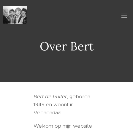
Over Bert
Bert de Ruiter
, geboren
1949 en woont in
Veenendaal
Welkom op mijn website